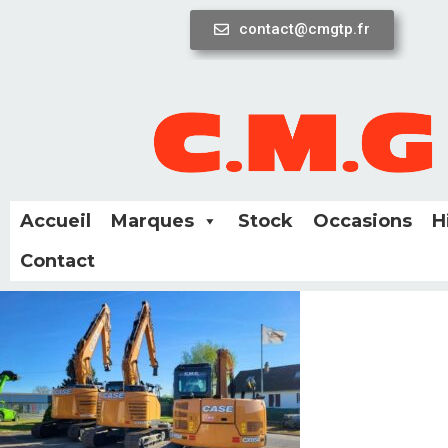
contact@cmgtp.fr
Aller
au
contenu
Accueil
Marques
Stock
Occasions
H
Contact