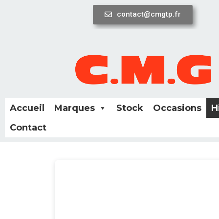
contact@cmgtp.fr
Aller
au
contenu
Accueil
Marques
Stock
Occasions
H
Contact