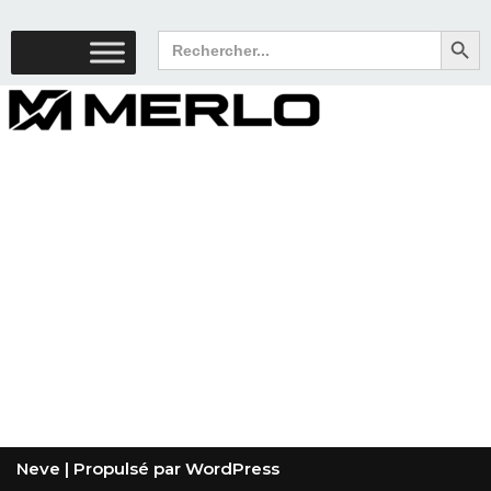
Search But
Search
for:
Neve
| Propulsé par
WordPress