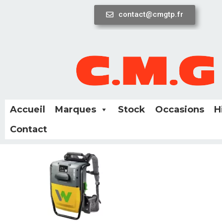
contact@cmgtp.fr
Aller
au
contenu
Accueil
Marques
Stock
Occasions
H
Contact