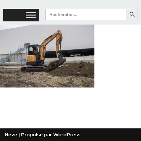
Search But
Search
for:
Neve
| Propulsé par
WordPress