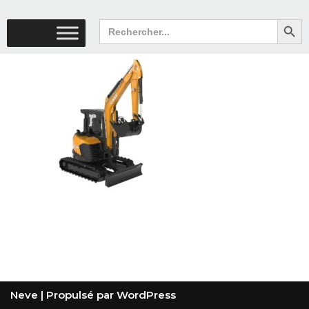
Search But
Search
for:
Neve
| Propulsé par
WordPress