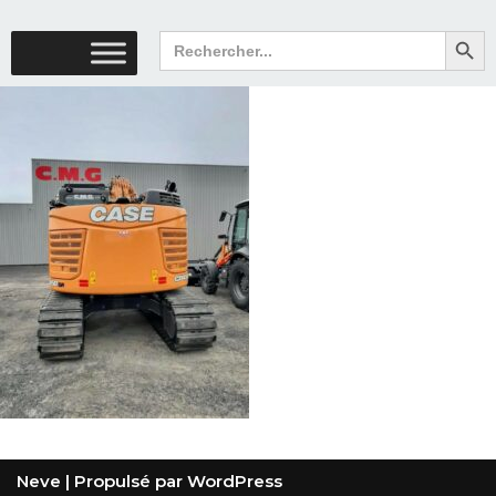
Search But
Search
for:
Neve
| Propulsé par
WordPress