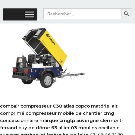
Search But
Search
for:
compair compresseur C38 atlas copco matériel air
comprimé compresseur mobile de chantier cmg
concessionnaire marque cmgtp auvergne clermont-
ferrand puy de dôme 63 allier 03 moulins occitanie
aveyron corrèze lot lozère haute-loire 43 48 46 12 19