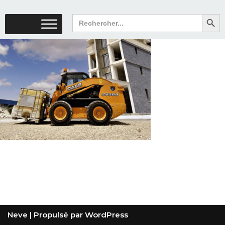
Search But
Search
for:
Neve
| Propulsé par
WordPress